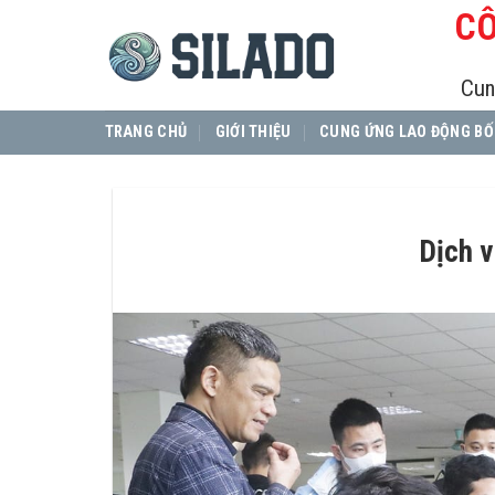
Skip
CÔ
to
content
Cun
TRANG CHỦ
GIỚI THIỆU
CUNG ỨNG LAO ĐỘNG BỐ
Dịch v