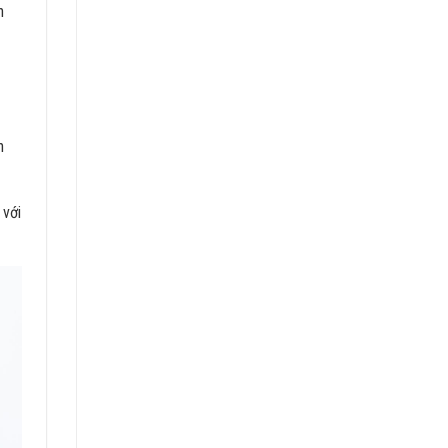
h
h
 với