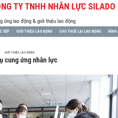
NG TY TNHH NHÂN LỰC SILADO
g ứng lao động & giới thiệu lao động
C XẾP
GIỚI THIỆU LAO ĐỘNG
CHO THUÊ LẠI LAO ĐỘNG
HÌNH 
GIỚI THIỆU LAO ĐỘNG
ụ cung ứng nhân lực