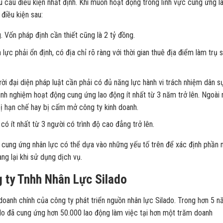
 cầu điều kiện nhất định. Khi muốn hoạt động trong lĩnh vực cung ứng l
điều kiện sau:
. Vốn pháp định cần thiết cũng là 2 tỷ đồng.
ực phải ổn định, có địa chỉ rõ ràng với thời gian thuê địa điểm làm trụ 
i đại diện pháp luật cần phải có đủ năng lực hành vi trách nhiệm dân s
inh nghiệm hoạt động cung ứng lao động ít nhất từ 3 năm trở lên. Ngoài 
ị hạn chế hay bị cấm mở công ty kinh doanh.
ó ít nhất từ 3 người có trình độ cao đẳng trở lên.
 cung ứng nhân lực có thể dựa vào những yếu tố trên để xác định phần 
g lại khi sử dụng dịch vụ.
 ty Tnhh Nhân Lực Silado
doanh chính của công ty phát triển nguồn nhân lực Silado. Trong hơn 5 
ado đã cung ứng hơn 50.000 lao động làm việc tại hơn một trăm doanh