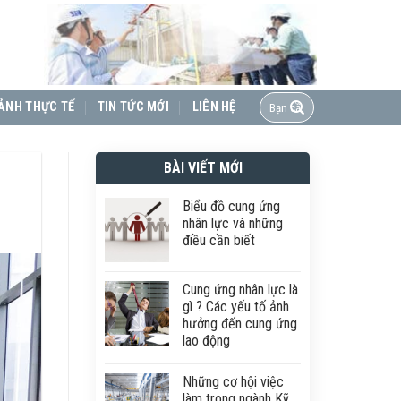
ẢNH THỰC TẾ
TIN TỨC MỚI
LIÊN HỆ
BÀI VIẾT MỚI
Biểu đồ cung ứng
nhân lực và những
điều cần biết
Cung ứng nhân lực là
gì ? Các yếu tố ảnh
hưởng đến cung ứng
lao động
Những cơ hội việc
làm trong ngành Kỹ