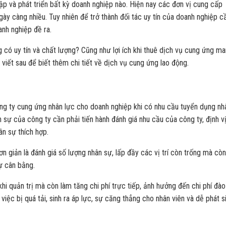
ập và phát triển bất kỳ doanh nghiệp nào. Hiện nay các đơn vị cung cấp
ày càng nhiều. Tuy nhiên để trở thành đối tác uy tín của doanh nghiệp c
nh nghiệp đề ra.
có uy tín và chất lượng? Cũng như lợi ích khi thuê dịch vụ cung ứng m
 viết sau để biết thêm chi tiết về dịch vụ cung ứng lao động.
ng ty cung ứng nhân lực cho doanh nghiệp khi có nhu cầu tuyển dụng nh
 sự của công ty cần phải tiến hành đánh giá nhu cầu của công ty, định v
ân sự thích hợp.
 giản là đánh giá số lượng nhân sự, lấp đầy các vị trí còn trống mà còn
ự cân bằng.
hi quản trị mà còn làm tăng chi phí trực tiếp, ảnh hưởng đến chi phí đào
iệc bị quá tải, sinh ra áp lực, sự căng thẳng cho nhân viên và dễ phát s