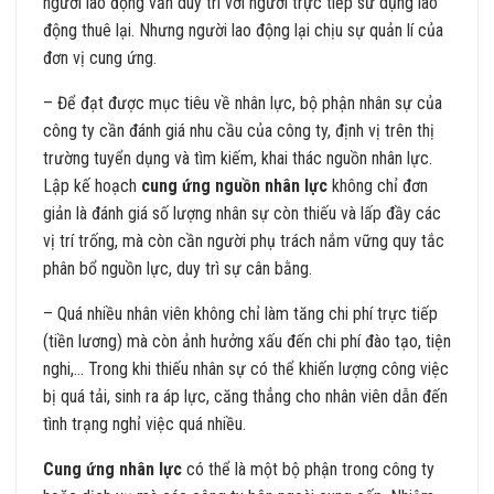
người lao động vẫn duy trì với người trực tiếp sử dụng lao
động thuê lại. Nhưng người lao động lại chịu sự quản lí của
đơn vị cung ứng.
– Để đạt được mục tiêu về nhân lực, bộ phận nhân sự của
công ty cần đánh giá nhu cầu của công ty, định vị trên thị
trường tuyển dụng và tìm kiếm, khai thác nguồn nhân lực.
Lập kế hoạch
cung ứng nguồn nhân lực
không chỉ đơn
giản là đánh giá số lượng nhân sự còn thiếu và lấp đầy các
vị trí trống, mà còn cần người phụ trách nắm vững quy tắc
phân bổ nguồn lực, duy trì sự cân bằng.
– Quá nhiều nhân viên không chỉ làm tăng chi phí trực tiếp
(tiền lương) mà còn ảnh hưởng xấu đến chi phí đào tạo, tiện
nghi,… Trong khi thiếu nhân sự có thể khiến lượng công việc
bị quá tải, sinh ra áp lực, căng thẳng cho nhân viên dẫn đến
tình trạng nghỉ việc quá nhiều.
Cung ứng nhân lực
có thể là một bộ phận trong công ty